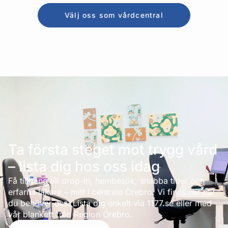
Välj oss som vårdcentral
Ta första steget mot trygg vård
– lista dig hos oss idag
Få tillgång till drop-in, hembesök, snabba tider och
erfarna läkare – mitt i centrala Örebro. Vi finns här när
du behöver oss. Lista dig enkelt via 1177.se eller med
vår blankett från Region Örebro.