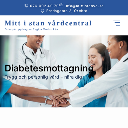
076 002 40 70
info@mittistanvc.se
Fredsgatan 2, Örebro
Diabetesmottagning
Trygg och personlig vård – nära dig