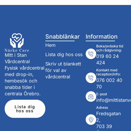
Snabblänkar
Information
Hem
Boka/avboka tid
och rådgivning:
Lista dig hos oss
Mitt i Stan
019 60 24
Vårdcentral
424
Skriv ut blankett
Fysisk vårdcentral
för val av
Kontakt med
med drop-in,
reception/info:
vårdcentral
076 002 40
hembesök och
70
snabba tider i
centrala Örebro.
E-post
info@mittistanv
Lista dig
Adress
hos oss
Fredsgatan
2,
703 39