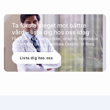
Ta första steget mot bättre
vård – lista dig hos oss idag
Få tillgång till snabba tider, drop-in, hembesök
och erfarna läkare i centrala Örebro. Vi finns
här när du behöver oss.
Lista dig hos oss